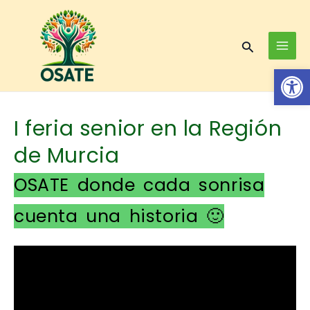
Skip
MAI
to
MEN
content
Search
Op
I feria senior en la Región
de Murcia
OSATE donde cada sonrisa
cuenta una historia 🙂