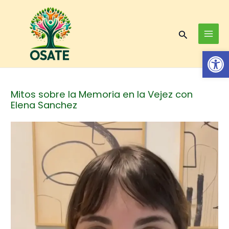
Skip
Post
MAI
to
navigation
MEN
content
Search
Op
Mitos sobre la Memoria en la Vejez con
Elena Sanchez