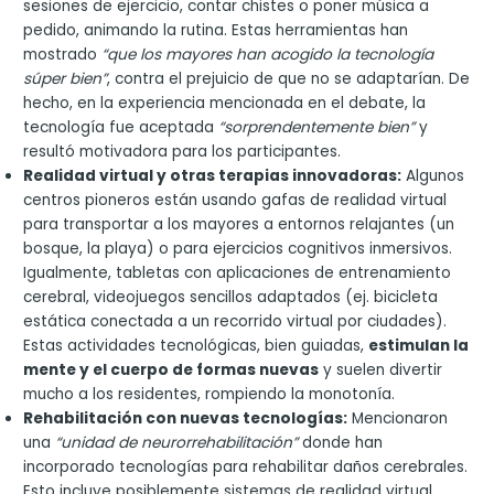
sesiones de ejercicio, contar chistes o poner música a
pedido, animando la rutina. Estas herramientas han
mostrado
“que los mayores han acogido la tecnología
súper bien”
, contra el prejuicio de que no se adaptarían. De
hecho, en la experiencia mencionada en el debate, la
tecnología fue aceptada
“sorprendentemente bien”
y
resultó motivadora para los participantes.
Realidad virtual y otras terapias innovadoras:
Algunos
centros pioneros están usando gafas de realidad virtual
para transportar a los mayores a entornos relajantes (un
bosque, la playa) o para ejercicios cognitivos inmersivos.
Igualmente, tabletas con aplicaciones de entrenamiento
cerebral, videojuegos sencillos adaptados (ej. bicicleta
estática conectada a un recorrido virtual por ciudades).
Estas actividades tecnológicas, bien guiadas,
estimulan la
mente y el cuerpo de formas nuevas
y suelen divertir
mucho a los residentes, rompiendo la monotonía.
Rehabilitación con nuevas tecnologías:
Mencionaron
una
“unidad de neurorrehabilitación”
donde han
incorporado tecnologías para rehabilitar daños cerebrales.
Esto incluye posiblemente sistemas de realidad virtual