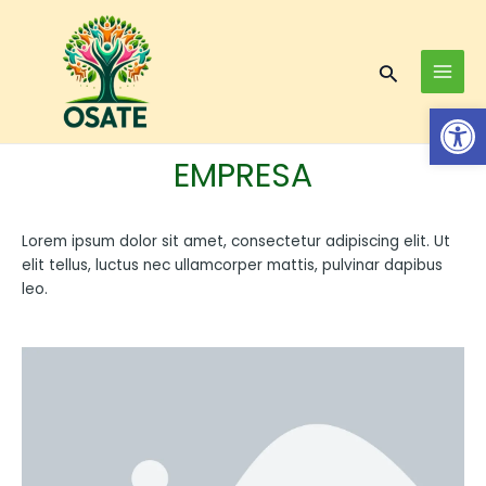
Skip
MAI
to
MEN
content
Search
Op
EMPRESA
Lorem ipsum dolor sit amet, consectetur adipiscing elit. Ut
elit tellus, luctus nec ullamcorper mattis, pulvinar dapibus
leo.