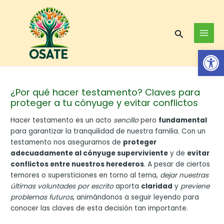
Skip
Post
MAI
to
navigation
MEN
content
Search
Op
¿Por qué hacer testamento? Claves para
proteger a tu cónyuge y evitar conflictos
Hacer testamento es un acto
sencillo
pero
fundamental
para garantizar la tranquilidad de nuestra familia. Con un
testamento nos aseguramos de
proteger
adecuadamente al cónyuge superviviente
y de
evitar
conflictos entre nuestros herederos
. A pesar de ciertos
temores o supersticiones en torno al tema,
dejar nuestras
últimas voluntades por escrito
aporta
claridad
y
previene
problemas futuros
, animándonos a seguir leyendo para
conocer las claves de esta decisión tan importante.