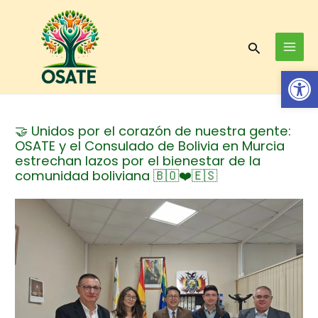
Skip
Post
MAI
to
navigation
MEN
content
Search
Op
🤝 Unidos por el corazón de nuestra gente:
OSATE y el Consulado de Bolivia en Murcia
estrechan lazos por el bienestar de la
comunidad boliviana 🇧🇴❤️🇪🇸